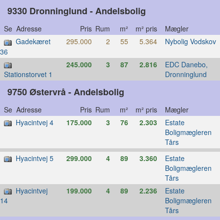
9330 Dronninglund - Andelsbolig
Se Adresse
Pris
Rum
m²
m² pris
Mægler
Gadekæret
295.000
2
55
5.364
Nybolig Vodskov
36
245.000
3
87
2.816
EDC Danebo,
Dronninglund
Stationstorvet 1
9750 Østervrå - Andelsbolig
Se Adresse
Pris
Rum
m²
m² pris
Mægler
Hyacintvej 4
175.000
3
76
2.303
Estate
Boligmægleren
Tårs
Hyacintvej 5
299.000
4
89
3.360
Estate
Boligmægleren
Tårs
Hyacintvej
199.000
4
89
2.236
Estate
Boligmægleren
14
Tårs