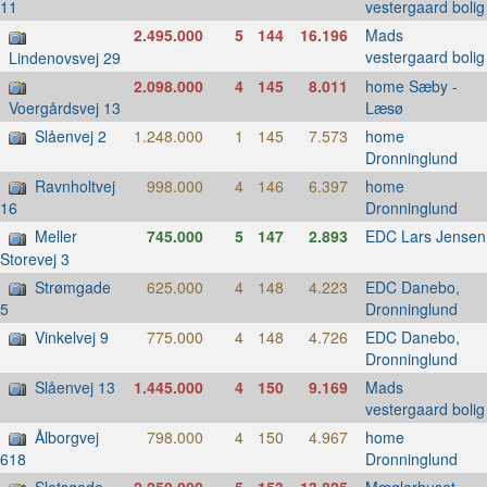
vestergaard bolig
11
2.495.000
5
144
16.196
Mads
vestergaard bolig
Lindenovsvej 29
2.098.000
4
145
8.011
home Sæby -
Læsø
Voergårdsvej 13
Slåenvej 2
1.248.000
1
145
7.573
home
Dronninglund
Ravnholtvej
998.000
4
146
6.397
home
Dronninglund
16
Meller
745.000
5
147
2.893
EDC Lars Jensen
Storevej 3
Strømgade
625.000
4
148
4.223
EDC Danebo,
Dronninglund
5
Vinkelvej 9
775.000
4
148
4.726
EDC Danebo,
Dronninglund
Slåenvej 13
1.445.000
4
150
9.169
Mads
vestergaard bolig
Ålborgvej
798.000
4
150
4.967
home
Dronninglund
618