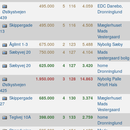
495.000
5
116
4.059
EDC Danebo,
Dronninglund
Østkystvejen
439
Skippergade
495.000
5
116
4.508
Mæglerhuset
Mads
13
Vestergaard
Åglimt 1-3
675.000
2
123
5.488
Nybolig Sæby
Sæbyvej 20
750.000
4
127
4.104
Mads
vestergaard bolig
Sæbyvej 20
625.000
4
127
3.420
home
Dronninglund
1.950.000
3
128
14.863
Nybolig Palle
Ørtoft Hals
Østkystvejen
425
Skippergade
685.000
4
130
3.374
Mæglerhuset
Mads
27
Vestergaard
Teglvej 10A
398.000
3
133
2.759
home
Dronninglund