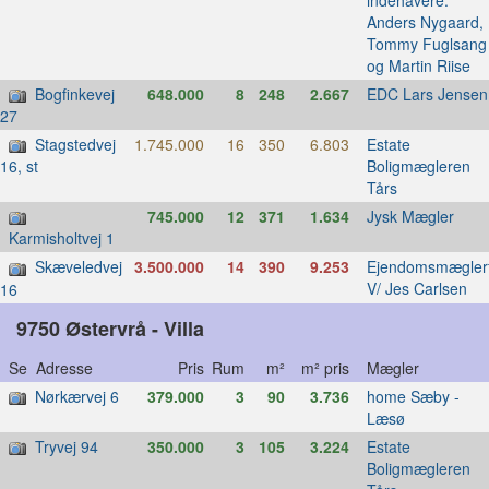
Anders Nygaard,
Tommy Fuglsang
og Martin Riise
Bogfinkevej
648.000
8
248
2.667
EDC Lars Jensen
27
Stagstedvej
1.745.000
16
350
6.803
Estate
Boligmægleren
16, st
Tårs
745.000
12
371
1.634
Jysk Mægler
Karmisholtvej 1
Skæveledvej
3.500.000
14
390
9.253
Ejendomsmæglerf
V/ Jes Carlsen
16
9750 Østervrå - Villa
Se Adresse
Pris
Rum
m²
m² pris
Mægler
Nørkærvej 6
379.000
3
90
3.736
home Sæby -
Læsø
Tryvej 94
350.000
3
105
3.224
Estate
Boligmægleren