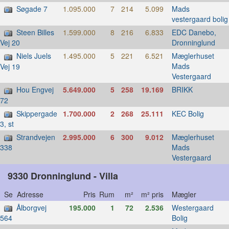
Søgade 7
1.095.000
7
214
5.099
Mads
vestergaard bolig
Steen Billes
1.599.000
8
216
6.833
EDC Danebo,
Dronninglund
Vej 20
Niels Juels
1.495.000
5
221
6.521
Mæglerhuset
Mads
Vej 19
Vestergaard
Hou Engvej
5.649.000
5
258
19.169
BRIKK
72
Skippergade
1.700.000
2
268
25.111
KEC Bolig
3, st
Strandvejen
2.995.000
6
300
9.012
Mæglerhuset
Mads
338
Vestergaard
9330 Dronninglund - Villa
Se Adresse
Pris
Rum
m²
m² pris
Mægler
Ålborgvej
195.000
1
72
2.536
Westergaard
Bolig
564