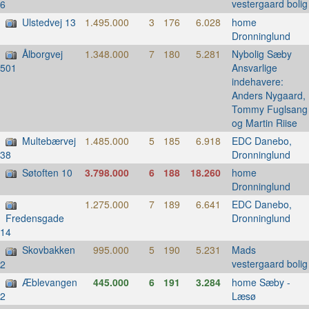
vestergaard bolig
6
Ulstedvej 13
1.495.000
3
176
6.028
home
Dronninglund
Ålborgvej
1.348.000
7
180
5.281
Nybolig Sæby
Ansvarlige
501
indehavere:
Anders Nygaard,
Tommy Fuglsang
og Martin Riise
Multebærvej
1.485.000
5
185
6.918
EDC Danebo,
Dronninglund
38
Søtoften 10
3.798.000
6
188
18.260
home
Dronninglund
1.275.000
7
189
6.641
EDC Danebo,
Dronninglund
Fredensgade
14
Skovbakken
995.000
5
190
5.231
Mads
vestergaard bolig
2
Æblevangen
445.000
6
191
3.284
home Sæby -
Læsø
2