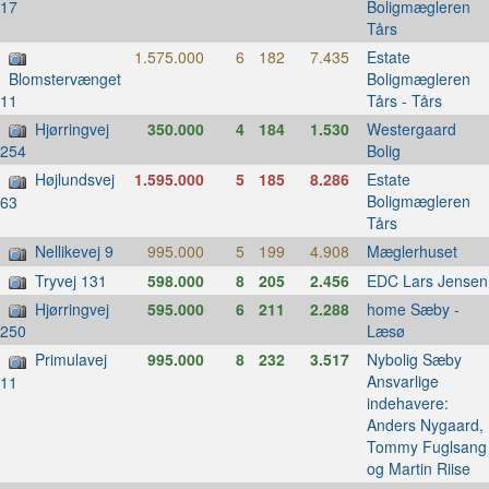
Boligmægleren
17
Tårs
1.575.000
6
182
7.435
Estate
Boligmægleren
Blomstervænget
Tårs - Tårs
11
Hjørringvej
350.000
4
184
1.530
Westergaard
Bolig
254
Højlundsvej
1.595.000
5
185
8.286
Estate
Boligmægleren
63
Tårs
Nellikevej 9
995.000
5
199
4.908
Mæglerhuset
Tryvej 131
598.000
8
205
2.456
EDC Lars Jensen
Hjørringvej
595.000
6
211
2.288
home Sæby -
Læsø
250
Primulavej
995.000
8
232
3.517
Nybolig Sæby
Ansvarlige
11
indehavere:
Anders Nygaard,
Tommy Fuglsang
og Martin Riise