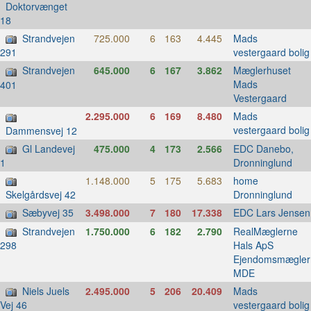
Doktorvænget
18
Strandvejen
725.000
6
163
4.445
Mads
vestergaard bolig
291
Strandvejen
645.000
6
167
3.862
Mæglerhuset
Mads
401
Vestergaard
2.295.000
6
169
8.480
Mads
vestergaard bolig
Dammensvej 12
Gl Landevej
475.000
4
173
2.566
EDC Danebo,
Dronninglund
1
1.148.000
5
175
5.683
home
Dronninglund
Skelgårdsvej 42
Sæbyvej 35
3.498.000
7
180
17.338
EDC Lars Jensen
Strandvejen
1.750.000
6
182
2.790
RealMæglerne
Hals ApS
298
Ejendomsmægler
MDE
Niels Juels
2.495.000
5
206
20.409
Mads
vestergaard bolig
Vej 46