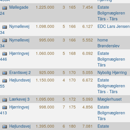
Møllegade
1.225.000
3
165
7.454
Estate
Boligmægleren
24
Tårs - Tårs
Nymøllevej
1.098.000
5
166
6.127
EDC Lars Jensen
34
Nymøllevej
995.000
3
166
5.552
home
Brønderslev
34
Hjørringvej
1.060.000
5
168
6.092
Estate
Boligmægleren
446
Tårs
Erantisvej 2
925.000
5
170
5.055
Nybolig Hjørring
Højlundsvej
1.150.000
4
170
6.672
Estate
Boligmægleren
55
Tårs - Tårs
Lærkevej 3
1.095.000
5
172
5.093
Mæglerhuset
Hjørringvej
998.000
7
175
4.856
Estate
Boligmægleren
413
Tårs
Højlundsvej
1.395.000
6
180
7.081
Estate