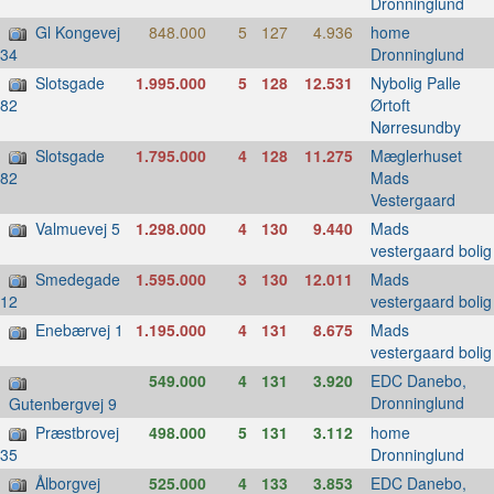
Dronninglund
Gl Kongevej
848.000
5
127
4.936
home
Dronninglund
34
Slotsgade
1.995.000
5
128
12.531
Nybolig Palle
Ørtoft
82
Nørresundby
Slotsgade
1.795.000
4
128
11.275
Mæglerhuset
Mads
82
Vestergaard
Valmuevej 5
1.298.000
4
130
9.440
Mads
vestergaard bolig
Smedegade
1.595.000
3
130
12.011
Mads
vestergaard bolig
12
Enebærvej 1
1.195.000
4
131
8.675
Mads
vestergaard bolig
549.000
4
131
3.920
EDC Danebo,
Dronninglund
Gutenbergvej 9
Præstbrovej
498.000
5
131
3.112
home
Dronninglund
35
Ålborgvej
525.000
4
133
3.853
EDC Danebo,