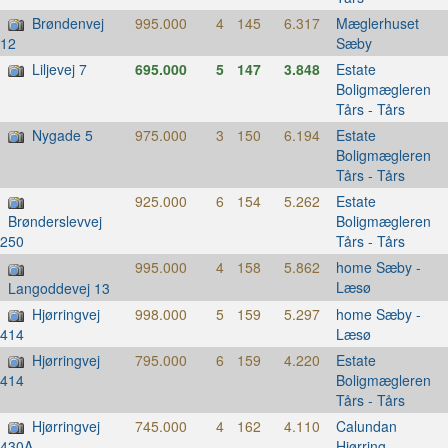
Brøndenvej
995.000
4
145
6.317
Mæglerhuset
Sæby
12
Liljevej 7
695.000
5
147
3.848
Estate
Boligmægleren
Tårs - Tårs
Nygade 5
975.000
3
150
6.194
Estate
Boligmægleren
Tårs - Tårs
925.000
6
154
5.262
Estate
Boligmægleren
Brønderslevvej
Tårs - Tårs
250
995.000
4
158
5.862
home Sæby -
Læsø
Langoddevej 13
Hjørringvej
998.000
5
159
5.297
home Sæby -
Læsø
414
Hjørringvej
795.000
6
159
4.220
Estate
Boligmægleren
414
Tårs - Tårs
Hjørringvej
745.000
4
162
4.110
Calundan
Hjørring
430A