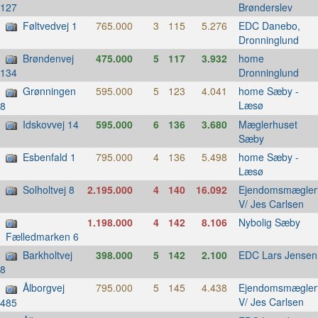
Brønderslev
127
Føltvedvej 1
765.000
3
115
5.276
EDC Danebo,
Dronninglund
Brøndenvej
475.000
5
117
3.932
home
Dronninglund
134
Grønningen
595.000
5
123
4.041
home Sæby -
Læsø
8
Idskovvej 14
595.000
6
136
3.680
Mæglerhuset
Sæby
Esbenfald 1
795.000
4
136
5.498
home Sæby -
Læsø
Solholtvej 8
2.195.000
4
140
16.092
Ejendomsmæglerf
V/ Jes Carlsen
1.198.000
4
142
8.106
Nybolig Sæby
Fælledmarken 6
Barkholtvej
398.000
5
142
2.100
EDC Lars Jensen
8
Ålborgvej
795.000
5
145
4.438
Ejendomsmæglerf
V/ Jes Carlsen
485