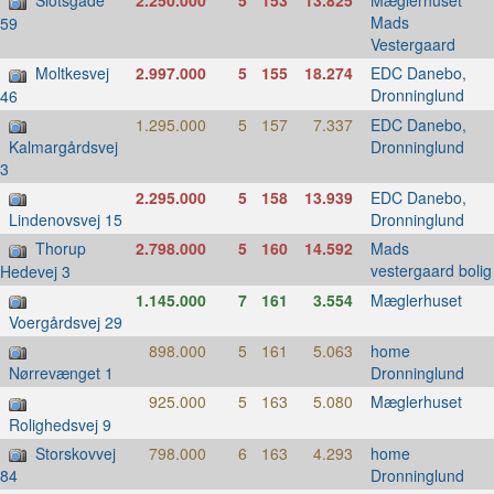
Slotsgade
2.250.000
5
153
13.825
Mæglerhuset
Mads
59
Vestergaard
Moltkesvej
2.997.000
5
155
18.274
EDC Danebo,
Dronninglund
46
1.295.000
5
157
7.337
EDC Danebo,
Dronninglund
Kalmargårdsvej
3
2.295.000
5
158
13.939
EDC Danebo,
Dronninglund
Lindenovsvej 15
Thorup
2.798.000
5
160
14.592
Mads
vestergaard bolig
Hedevej 3
1.145.000
7
161
3.554
Mæglerhuset
Voergårdsvej 29
898.000
5
161
5.063
home
Dronninglund
Nørrevænget 1
925.000
5
163
5.080
Mæglerhuset
Rolighedsvej 9
Storskovvej
798.000
6
163
4.293
home
Dronninglund
84