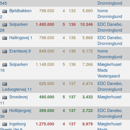
Dronninglund
545
Bjeldbakken
798.000
4
133
5.660
home
Dronninglund
2
Solparken
1.495.000
5
136
10.346
EDC Danebo,
Dronninglund
26
Hallingsvej 1
798.000
4
136
5.868
EDC Danebo,
Dronninglund
Erantisvej 9
848.000
4
136
6.172
home
Dronninglund
Solparken
1.148.000
5
136
7.266
Mæglerhuset
Mads
16
Vestergaard
625.000
4
137
4.474
EDC Danebo,
Dronninglund
Ledvogtervej 11
Smedevej
495.000
5
137
3.432
Mæglerhuset
11
Holtbjergvej
399.000
4
137
2.722
EDC Danebo,
Dronninglund
36
Ingeborg
1.275.000
4
137
8.979
Mæglerhuset
Mads
Skeels Vej 9