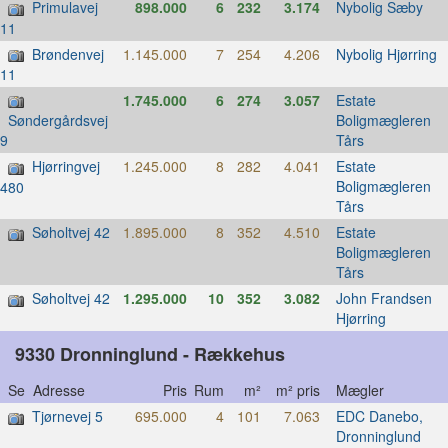
Primulavej
898.000
6
232
3.174
Nybolig Sæby
11
Brøndenvej
1.145.000
7
254
4.206
Nybolig Hjørring
11
1.745.000
6
274
3.057
Estate
Boligmægleren
Søndergårdsvej
Tårs
9
Hjørringvej
1.245.000
8
282
4.041
Estate
Boligmægleren
480
Tårs
Søholtvej 42
1.895.000
8
352
4.510
Estate
Boligmægleren
Tårs
Søholtvej 42
1.295.000
10
352
3.082
John Frandsen
Hjørring
9330 Dronninglund - Rækkehus
Se Adresse
Pris
Rum
m²
m² pris
Mægler
Tjørnevej 5
695.000
4
101
7.063
EDC Danebo,
Dronninglund