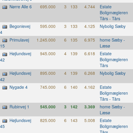
Nørre Alle 6
695.000
3
133
4.744
Estate
Boligmægleren
Tårs - Tårs
Begonievej
595.000
3
133
4.125
Nybolig Sæby
4
Primulavej
1.245.000
6
135
6.975
home Sæby -
Læsø
15
Højlundsvej
945.000
4
139
6.618
Estate
Boligmægleren
42
Tårs
Højlundsvej
895.000
4
139
6.268
Nybolig Sæby
42
Nygade 4
745.000
6
140
4.162
Estate
Boligmægleren
Tårs - Tårs
Rubinvej 1
545.000
3
142
3.369
home Sæby -
Læsø
Højlundsvej
825.000
6
143
5.008
Estate
Boligmægleren
45
Tårs