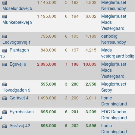
1.145.000
5
192
4.802
Mæglerhuset
Nørresundby
Moselundsvej 5
1.195.000
6
194
6.002
Mæglerhuset
Mads
Munkebækvej 9
Vestergaard
795.000
6
195
4.169
danbolig
Nørresundby
Ledvogtervej 1
Plantagen
848.000
6
197
4.215
Mads
vestergaard bolig
15
Egevej 6
2.095.000
7
198
10.005
Mæglerhuset
Mads
Vestergaard
595.000
3
200
2.958
Mæglerhuset
Sæby
Hovedgaden 9
Geråvej 4
1.498.000
3
200
6.011
home
Dronninglund
Fyrrebakken
695.000
6
201
3.209
EDC Danebo,
Dronninglund
4
Søråvej 42
898.000
5
202
3.596
home
Dronninglund