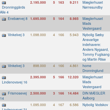
2.195.000
5
163
9.211
Mæglerhuset
Nørresundby
Dronninggårds
Alle 4
Enebærvej 8
1.695.000
5
164
8.985
Mæglerhuset
Mads
Vestergaard
Vinkelvej 3
1.098.000
4
166
5.943
Nybolig Sæby
Ansvarlige
indehavere:
Anders Nygaard,
Tommy Fuglsang
og Martin Riise
Vinkelvej 3
898.000
4
166
4.861
home
Dronninglund
2.395.000
5
166
12.320
Mæglerhuset
Mads
Lindenovsvej 16
Vestergaard
Frismosevej
2.500.000
3
166
14.484
DIN MÆGLER
Aalborg
14
1.095.000
4
167
6.586
Nybolig Vodskov
Lindenovsvej 21