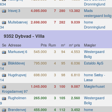
Dronninglund
634
Irisvej 3
4.095.000
7
280
13.382
Mads
vestergaard bolig
Multebærvej
2.698.000
7
282
9.039
home
Dronninglund
34
9352 Dybvad - Villa
Se Adresse
Pris
Rum
m²
m² pris
Mægler
Markusvej 6
545.000
3
94
4.553
Westergaard
Bolig
Blåkildevej
795.000
4
95
6.036
Estaldo ApS
14
Hugdrupvej
698.000
3
98
6.810
home Sæby -
Læsø
14
1.045.000
3
100
9.087
Mæglerhuset
Krogsdamvej 97
Rugholmen
265.000
3
105
2.560
Westergaard
Bolig
9
Brøndenvej
455.000
4
112
3.452
home