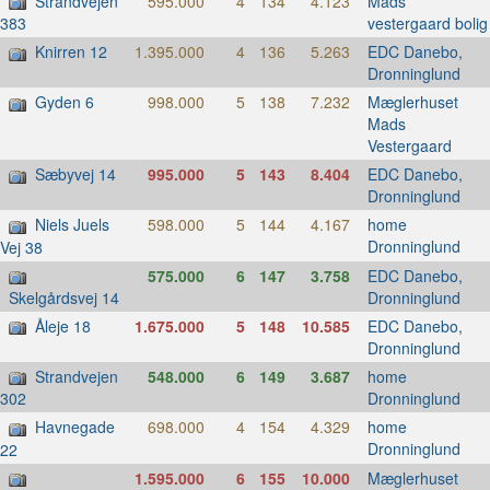
Strandvejen
595.000
4
134
4.123
Mads
vestergaard bolig
383
Knirren 12
1.395.000
4
136
5.263
EDC Danebo,
Dronninglund
Gyden 6
998.000
5
138
7.232
Mæglerhuset
Mads
Vestergaard
Sæbyvej 14
995.000
5
143
8.404
EDC Danebo,
Dronninglund
Niels Juels
598.000
5
144
4.167
home
Dronninglund
Vej 38
575.000
6
147
3.758
EDC Danebo,
Dronninglund
Skelgårdsvej 14
Åleje 18
1.675.000
5
148
10.585
EDC Danebo,
Dronninglund
Strandvejen
548.000
6
149
3.687
home
Dronninglund
302
Havnegade
698.000
4
154
4.329
home
Dronninglund
22
1.595.000
6
155
10.000
Mæglerhuset