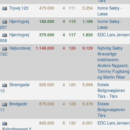
Tårs
Tryvej 123
475.000
4
111
5.254
home Sæby -
Læsø
Hjørringvej
168.000
4
115
1.189
home Sæby -
Læsø
257
Hjørringvej
375.000
4
117
1.820
EDC Lars Jensen
508
Højlundsvej
1.148.000
4
120
9.129
Nybolig Sæby
Ansvarlige
73C
indehavere:
Anders Nygaard,
Tommy Fuglsang
og Martin Riise
Strømgade
925.000
4
120
5.668
Estate
Boligmægleren
13
Tårs - Tårs
Bredgade
875.000
4
128
5.378
Estate
Boligmægleren
11
Tårs
845.000
5
132
6.001
EDC Lars Jensen
Kolonihavevej 5