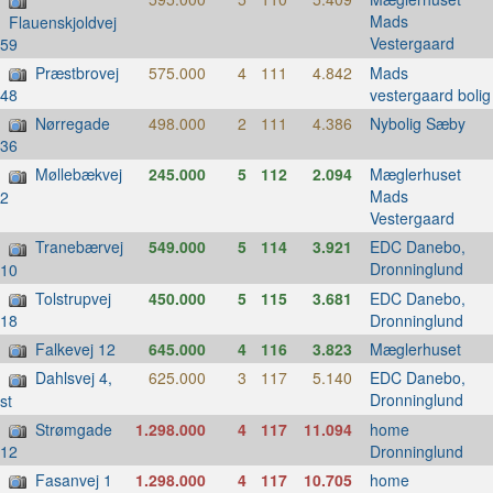
Mads
Flauenskjoldvej
Vestergaard
59
Præstbrovej
575.000
4
111
4.842
Mads
vestergaard bolig
48
Nørregade
498.000
2
111
4.386
Nybolig Sæby
36
Møllebækvej
245.000
5
112
2.094
Mæglerhuset
Mads
2
Vestergaard
Tranebærvej
549.000
5
114
3.921
EDC Danebo,
Dronninglund
10
Tolstrupvej
450.000
5
115
3.681
EDC Danebo,
Dronninglund
18
Falkevej 12
645.000
4
116
3.823
Mæglerhuset
Dahlsvej 4,
625.000
3
117
5.140
EDC Danebo,
Dronninglund
st
Strømgade
1.298.000
4
117
11.094
home
Dronninglund
12
Fasanvej 1
1.298.000
4
117
10.705
home