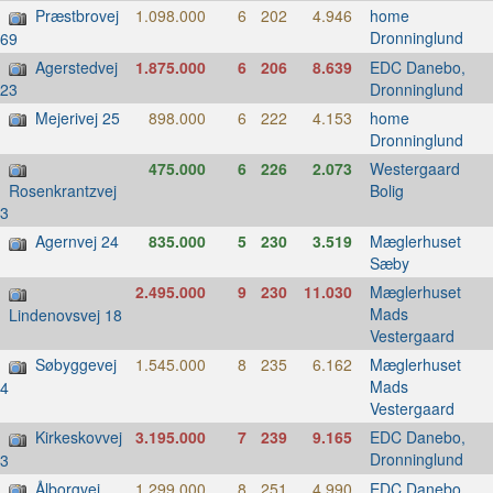
Præstbrovej
1.098.000
6
202
4.946
home
Dronninglund
69
Agerstedvej
1.875.000
6
206
8.639
EDC Danebo,
Dronninglund
23
Mejerivej 25
898.000
6
222
4.153
home
Dronninglund
475.000
6
226
2.073
Westergaard
Bolig
Rosenkrantzvej
3
Agernvej 24
835.000
5
230
3.519
Mæglerhuset
Sæby
2.495.000
9
230
11.030
Mæglerhuset
Mads
Lindenovsvej 18
Vestergaard
Søbyggevej
1.545.000
8
235
6.162
Mæglerhuset
Mads
4
Vestergaard
Kirkeskovvej
3.195.000
7
239
9.165
EDC Danebo,
Dronninglund
3
Ålborgvej
1.299.000
8
251
4.990
EDC Danebo,