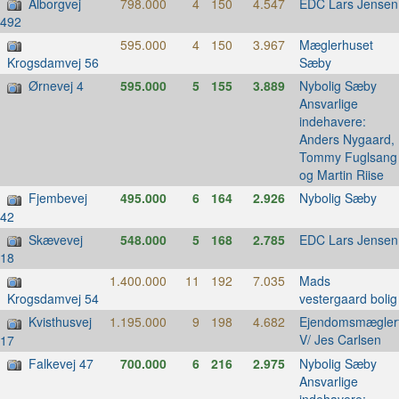
Ålborgvej
798.000
4
150
4.547
EDC Lars Jensen
492
595.000
4
150
3.967
Mæglerhuset
Sæby
Krogsdamvej 56
Ørnevej 4
595.000
5
155
3.889
Nybolig Sæby
Ansvarlige
indehavere:
Anders Nygaard,
Tommy Fuglsang
og Martin Riise
Fjembevej
495.000
6
164
2.926
Nybolig Sæby
42
Skævevej
548.000
5
168
2.785
EDC Lars Jensen
18
1.400.000
11
192
7.035
Mads
vestergaard bolig
Krogsdamvej 54
Kvisthusvej
1.195.000
9
198
4.682
Ejendomsmæglerf
V/ Jes Carlsen
17
Falkevej 47
700.000
6
216
2.975
Nybolig Sæby
Ansvarlige
indehavere: