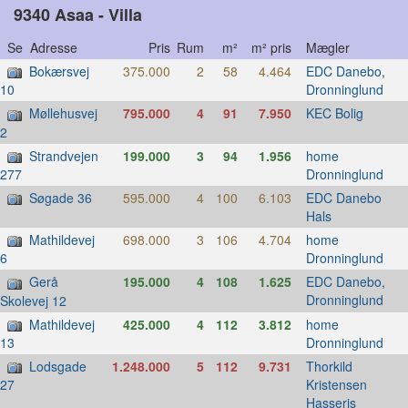
9340 Asaa - Villa
Se Adresse
Pris
Rum
m²
m² pris
Mægler
Bokærsvej
375.000
2
58
4.464
EDC Danebo,
Dronninglund
10
Møllehusvej
795.000
4
91
7.950
KEC Bolig
2
Strandvejen
199.000
3
94
1.956
home
Dronninglund
277
Søgade 36
595.000
4
100
6.103
EDC Danebo
Hals
Mathildevej
698.000
3
106
4.704
home
Dronninglund
6
Gerå
195.000
4
108
1.625
EDC Danebo,
Dronninglund
Skolevej 12
Mathildevej
425.000
4
112
3.812
home
Dronninglund
13
Lodsgade
1.248.000
5
112
9.731
Thorkild
Kristensen
27
Hasseris