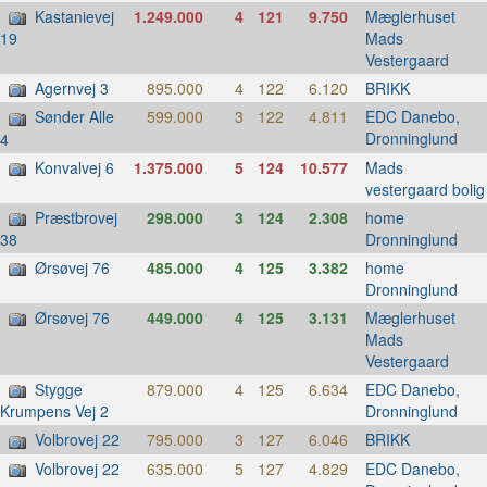
Kastanievej
1.249.000
4
121
9.750
Mæglerhuset
Mads
19
Vestergaard
Agernvej 3
895.000
4
122
6.120
BRIKK
Sønder Alle
599.000
3
122
4.811
EDC Danebo,
Dronninglund
4
Konvalvej 6
1.375.000
5
124
10.577
Mads
vestergaard bolig
Præstbrovej
298.000
3
124
2.308
home
Dronninglund
38
Ørsøvej 76
485.000
4
125
3.382
home
Dronninglund
Ørsøvej 76
449.000
4
125
3.131
Mæglerhuset
Mads
Vestergaard
Stygge
879.000
4
125
6.634
EDC Danebo,
Dronninglund
Krumpens Vej 2
Volbrovej 22
795.000
3
127
6.046
BRIKK
Volbrovej 22
635.000
5
127
4.829
EDC Danebo,