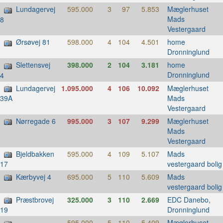
Lundagervej
595.000
3
97
5.853
Mæglerhuset
Mads
8
Vestergaard
Ørsøvej 81
598.000
4
104
4.501
home
Dronninglund
Slettensvej
398.000
2
104
3.181
home
Dronninglund
4
Lundagervej
1.095.000
4
106
10.092
Mæglerhuset
Mads
39A
Vestergaard
Nørregade 6
995.000
3
107
9.299
Mæglerhuset
Mads
Vestergaard
Bjeldbakken
595.000
4
109
5.107
Mads
vestergaard bolig
17
Kærbyvej 4
695.000
5
110
5.609
Mads
vestergaard bolig
Præstbrovej
325.000
3
110
2.669
EDC Danebo,
Dronninglund
19
595.000
5
110
5.409
Mæglerhuset