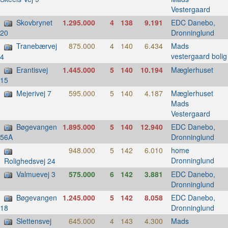
Vestergaard
Skovbrynet
1.295.000
4
138
9.191
EDC Danebo,
Dronninglund
20
Tranebærvej
875.000
4
140
6.434
Mads
vestergaard bolig
4
Erantisvej
1.445.000
5
140
10.194
Mæglerhuset
15
Mejerivej 7
595.000
5
140
4.187
Mæglerhuset
Mads
Vestergaard
Bøgevangen
1.895.000
5
140
12.940
EDC Danebo,
Dronninglund
56A
948.000
5
142
6.010
home
Dronninglund
Rolighedsvej 24
Valmuevej 3
575.000
6
142
3.881
EDC Danebo,
Dronninglund
Bøgevangen
1.245.000
5
142
8.058
EDC Danebo,
Dronninglund
18
Slettensvej
645.000
4
143
4.300
Mads