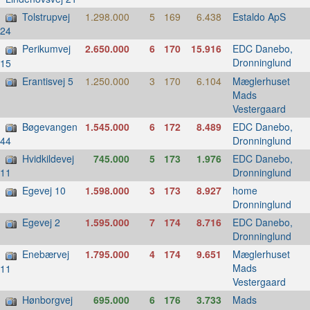
Tolstrupvej
1.298.000
5
169
6.438
Estaldo ApS
24
Perikumvej
2.650.000
6
170
15.916
EDC Danebo,
Dronninglund
15
Erantisvej 5
1.250.000
3
170
6.104
Mæglerhuset
Mads
Vestergaard
Bøgevangen
1.545.000
6
172
8.489
EDC Danebo,
Dronninglund
44
Hvidkildevej
745.000
5
173
1.976
EDC Danebo,
Dronninglund
11
Egevej 10
1.598.000
3
173
8.927
home
Dronninglund
Egevej 2
1.595.000
7
174
8.716
EDC Danebo,
Dronninglund
Enebærvej
1.795.000
4
174
9.651
Mæglerhuset
Mads
11
Vestergaard
Hønborgvej
695.000
6
176
3.733
Mads