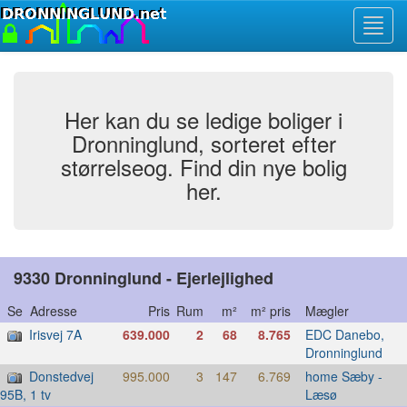
Toggl
navig
Her kan du se ledige boliger i
Dronninglund, sorteret efter
størrelseog. Find din nye bolig
her.
9330 Dronninglund - Ejerlejlighed
Se Adresse
Pris
Rum
m²
m² pris
Mægler
Irisvej 7A
639.000
2
68
8.765
EDC Danebo,
Dronninglund
Donstedvej
995.000
3
147
6.769
home Sæby -
Læsø
95B, 1 tv