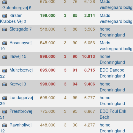
675.000
3
76
6.128
Mads
vestergaard bolig
Gutenbergvej 5
Kirsten
199.000
3
85
2.014
Mads
vestergaard bolig
Krabbes Vej 2
Slotsgade 7
548.000
3
88
5.505
home
Dronninglund
Rosenbyvej
545.000
3
90
6.056
Mads
vestergaard bolig
10
Irisvej 15
998.000
3
90
10.813
home
Dronninglund
Multebærvej
895.000
3
91
8.715
EDC Danebo,
Dronninglund
32
Kærvej 3
998.000
3
94
9.406
home
Dronninglund
Lundagervej
698.000
4
95
6.777
home
Dronninglund
39
Præstbrovej
775.000
3
95
6.667
EDC Poul Erik
Bech
51
Ravnholtvej
448.000
3
96
4.277
home
Dronninglund
12