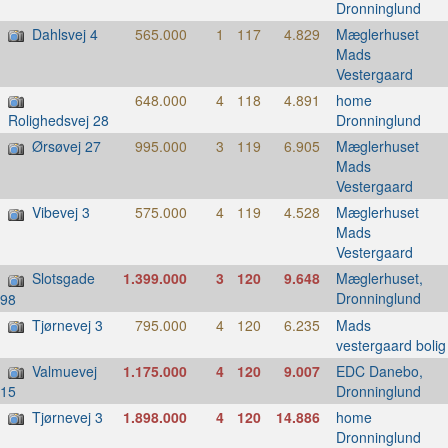
Dronninglund
Dahlsvej 4
565.000
1
117
4.829
Mæglerhuset
Mads
Vestergaard
648.000
4
118
4.891
home
Dronninglund
Rolighedsvej 28
Ørsøvej 27
995.000
3
119
6.905
Mæglerhuset
Mads
Vestergaard
Vibevej 3
575.000
4
119
4.528
Mæglerhuset
Mads
Vestergaard
Slotsgade
1.399.000
3
120
9.648
Mæglerhuset,
Dronninglund
98
Tjørnevej 3
795.000
4
120
6.235
Mads
vestergaard bolig
Valmuevej
1.175.000
4
120
9.007
EDC Danebo,
Dronninglund
15
Tjørnevej 3
1.898.000
4
120
14.886
home
Dronninglund